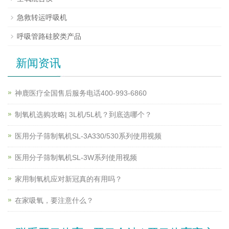
急救转运呼吸机
呼吸管路硅胶类产品
新闻资讯
神鹿医疗全国售后服务电话400-993-6860
制氧机选购攻略| 3L机/5L机？到底选哪个？
医用分子筛制氧机SL-3A330/530系列使用视频
医用分子筛制氧机SL-3W系列使用视频
家用制氧机应对新冠真的有用吗？
在家吸氧，要注意什么？