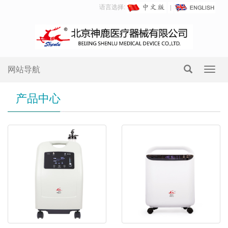
语言选择:
网站导航
Toggl
navig
产品中心