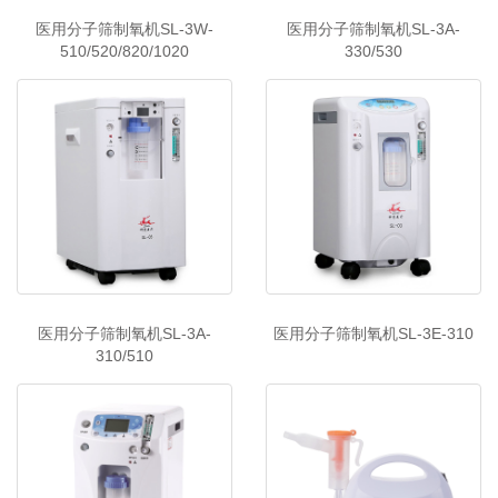
医用分子筛制氧机SL-3W-
医用分子筛制氧机SL-3A-
510/520/820/1020
330/530
医用分子筛制氧机SL-3A-
医用分子筛制氧机SL-3E-310
310/510